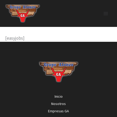
Ir
al
contenido
Jobs
[easyjobs]
Inicio
Nosotros
Empresas GA